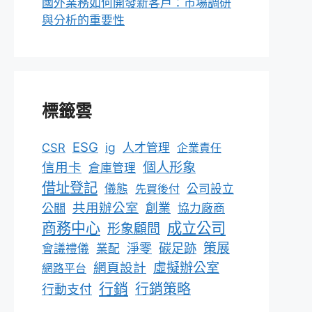
國外業務如何開發新客戶：市場調研
與分析的重要性
標籤雲
ESG
ig
CSR
人才管理
企業責任
個人形象
信用卡
倉庫管理
借址登記
儀態
先買後付
公司設立
共用辦公室
公關
創業
協力廠商
成立公司
商務中心
形象顧問
淨零
碳足跡
策展
會議禮儀
業配
網頁設計
虛擬辦公室
網路平台
行銷
行銷策略
行動支付