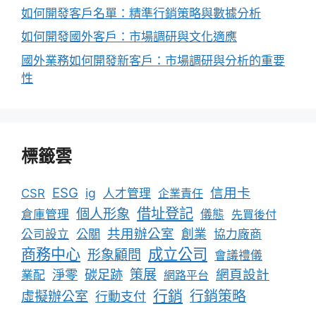
如何開發客戶名單：精準行銷策略與數據分析
如何開發國外客戶：市場調研與文化適應
國外業務如何開發新客戶：市場調研與分析的重要
性
標籤雲
ESG
信用卡
ig
CSR
人才管理
企業責任
借址登記
個人形象
倉庫管理
儀態
先買後付
共用辦公室
公關
創業
公司設立
協力廠商
成立公司
商務中心
形象顧問
會議禮儀
淨零
碳足跡
策展
網頁設計
業配
網路平台
行銷
行銷策略
虛擬辦公室
行動支付