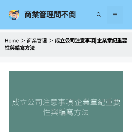
跳
至
商業管理問不倒
選
主
要
單
內
容
Home
＞
商業管理
＞
成立公司注意事項|企業章紀重要
性與編寫方法