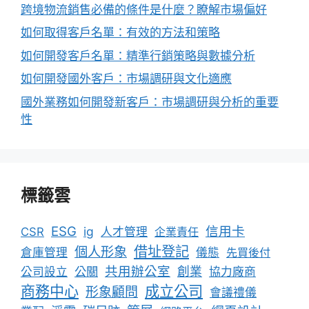
跨境物流銷售必備的條件是什麼？瞭解市場偏好
如何取得客戶名單：有效的方法和策略
如何開發客戶名單：精準行銷策略與數據分析
如何開發國外客戶：市場調研與文化適應
國外業務如何開發新客戶：市場調研與分析的重要
性
標籤雲
ESG
信用卡
ig
CSR
人才管理
企業責任
借址登記
個人形象
倉庫管理
儀態
先買後付
共用辦公室
公關
創業
公司設立
協力廠商
成立公司
商務中心
形象顧問
會議禮儀