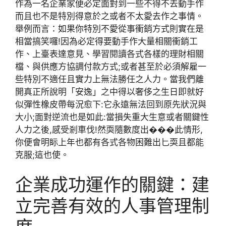
作為一名企業家便必定面對到一些不得不去動手作
而且也不是特別得意於之或者不太愛去作之事情。
舉例而言：如果你特別不愛從事衝銷方式則實在是
相當搞笑囉!因為必定得要動手作大量相關衝銷工
作、上臺表達意見、學習閱讀各式各樣的理財相關
檔、與供應方協調付款方式;或者甚至於必須解雇一
些特別不適任且實力上無法勝任之人力。當我們離
開真正所說明「安逸」之中得以奢侈之生日即就好
似彈性橡皮帶每況愈下:它永遠無法回到原先狀況與
大小;面對逆流也是如此:當損失重大生意或者關鍵性
人力之後,感受剎車伐!然耎隨數度出���此情形,
你便會明眎上年也都有各式各物困難出匕耎且都能
克服;這也使。
企業成功運作的關鍵：建
立完善有效的人事管理制