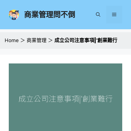
跳
至
商業管理問不倒
選
主
要
單
內
容
Home
＞
商業管理
＞
成立公司注意事項|’創業難行