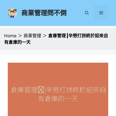
跳
至
商業管理問不倒
選
主
要
單
內
容
Home
＞
商業管理
＞
倉庫管理 |辛勞打拼終於迎來自
有倉庫的一天