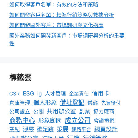
如何取得客戶名單：有效的方法和策略
如何開發客戶名單：精準行銷策略與數據分析
如何開發國外客戶：市場調研與文化適應
國外業務如何開發新客戶：市場調研與分析的重要
性
標籤雲
ESG
信用卡
ig
CSR
人才管理
企業責任
借址登記
個人形象
倉庫管理
儀態
先買後付
共用辦公室
公關
創業
公司設立
協力廠商
成立公司
商務中心
形象顧問
會議禮儀
淨零
碳足跡
策展
網頁設計
業配
網路平台