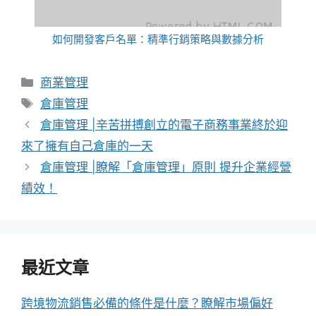
如何開發客戶名單：精準行銷策略與數據分析
分
商業管理
類
標
倉庫管理
籤
倉庫管理 |辛苦拼搏創立的電子商務事業終於迎
來了擁有自己倉庫的一天
倉庫管理 |瞭解「倉庫管理」原則 提升企業經營
績效！
最近文章
跨境物流銷售必備的條件是什麼？瞭解市場偏好