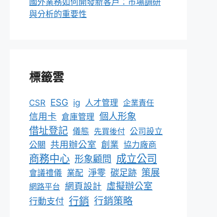
國外業務如何開發新客戶：市場調研
與分析的重要性
標籤雲
ESG
ig
CSR
人才管理
企業責任
個人形象
信用卡
倉庫管理
借址登記
儀態
先買後付
公司設立
共用辦公室
公關
創業
協力廠商
成立公司
商務中心
形象顧問
淨零
碳足跡
策展
會議禮儀
業配
網頁設計
虛擬辦公室
網路平台
行銷
行銷策略
行動支付