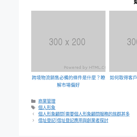
跨境物流銷售必備的條件是什麼？瞭
如何取得客
解市場偏好
分
商業管理
類
標
個人形象
籤
個人形象顧問|需要個人形象顧問服務的族群甚多
借址登記|借址登記應用與創業者探討