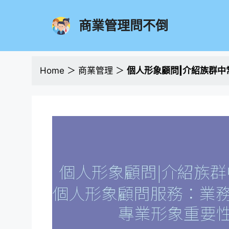
跳
至
商業管理問不倒
主
要
內
容
Home
＞
商業管理
＞
個人形象顧問|介紹族群