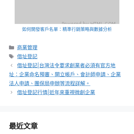
如何開發客戶名單：精準行銷策略與數據分析
分
商業管理
類
標
借址登記
籤
借址登記|台灣法令要求創業者必須有官方地
址：企業命名預審、開立帳戶、會計師申請、企業
法人申請、團保局申辦等流程詳解。
借址登記行情|近年來重視微創企業
最近文章