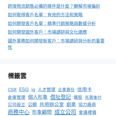
跨境物流銷售必備的條件是什麼？瞭解市場偏好
如何取得客戶名單：有效的方法和策略
如何開發客戶名單：精準行銷策略與數據分析
如何開發國外客戶：市場調研與文化適應
國外業務如何開發新客戶：市場調研與分析的重要
性
標籤雲
ESG
信用卡
ig
CSR
人才管理
企業責任
借址登記
個人形象
倉庫管理
儀態
先買後付
共用辦公室
公關
創業
公司設立
協力廠商
成立公司
商務中心
形象顧問
會議禮儀