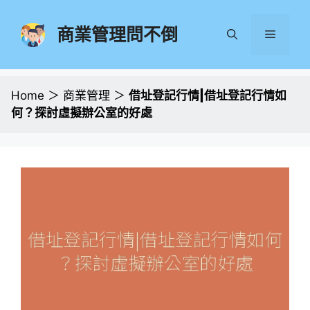
跳
至
商業管理問不倒
選
主
要
單
內
容
Home
＞
商業管理
＞
借址登記行情|借址登記行情如
何？探討虛擬辦公室的好處