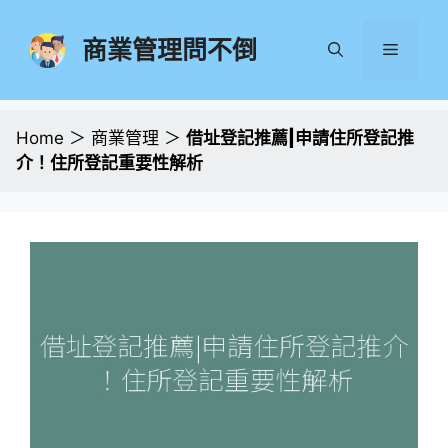
跳
至
商業管理問不倒
選
主
要
單
內
容
Home
＞
商業管理
＞
借址登記推薦|申請住所登記推
介！住所登記重要性解析