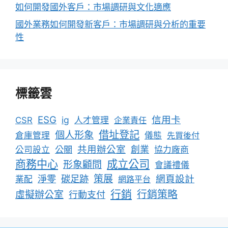
如何開發國外客戶：市場調研與文化適應
國外業務如何開發新客戶：市場調研與分析的重要
性
標籤雲
ESG
信用卡
ig
CSR
人才管理
企業責任
借址登記
個人形象
倉庫管理
儀態
先買後付
共用辦公室
公關
創業
公司設立
協力廠商
成立公司
商務中心
形象顧問
會議禮儀
淨零
碳足跡
策展
網頁設計
業配
網路平台
行銷
行銷策略
虛擬辦公室
行動支付