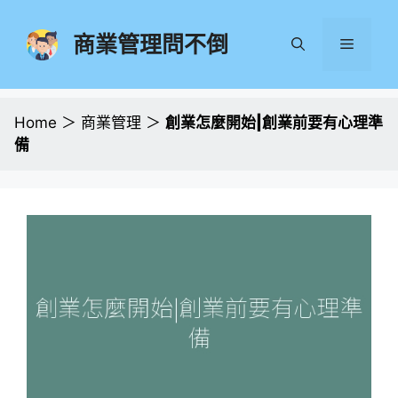
跳
至
商業管理問不倒
選
主
要
單
內
容
Home
＞
商業管理
＞
創業怎麼開始|創業前要有心理準
備