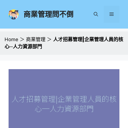
跳
至
商業管理問不倒
選
主
要
單
內
容
Home
＞
商業管理
＞
人才招募管理|企業管理人員的核
心─人力資源部門