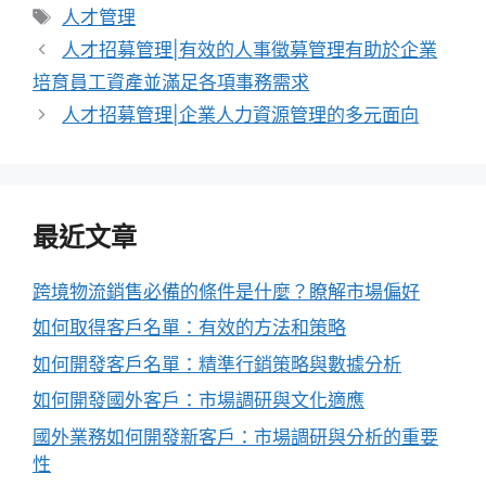
類
標
人才管理
籤
人才招募管理|有效的人事徵募管理有助於企業
培育員工資產並滿足各項事務需求
人才招募管理|企業人力資源管理的多元面向
最近文章
跨境物流銷售必備的條件是什麼？瞭解市場偏好
如何取得客戶名單：有效的方法和策略
如何開發客戶名單：精準行銷策略與數據分析
如何開發國外客戶：市場調研與文化適應
國外業務如何開發新客戶：市場調研與分析的重要
性