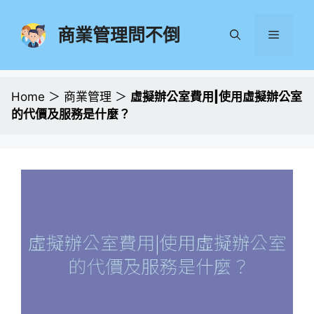
跳
至
商業管理問不倒
選
主
要
單
內
容
Home
＞
商業管理
＞
虛擬辦公室費用|使用虛擬辦公室
的代價及服務是什麼？