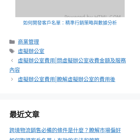
如何開發客戶名單：精準行銷策略與數據分析
分
商業管理
類
標
虛擬辦公室
籤
虛擬辦公室費用|問虛擬辦公室收費金額及服務
內容
虛擬辦公室費用|瞭解虛擬辦公室的費用後
最近文章
跨境物流銷售必備的條件是什麼？瞭解市場偏好