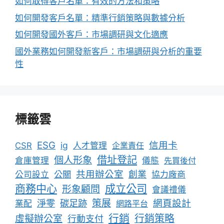
如何取得客戶名單：有效的方法和策略
如何開發客戶名單：精準行銷策略與數據分析
如何開發國外客戶：市場調研與文化適應
國外業務如何開發新客戶：市場調研與分析的重要
性
標籤雲
ESG
信用卡
ig
CSR
人才管理
企業責任
借址登記
個人形象
倉庫管理
儀態
先買後付
共用辦公室
公關
創業
公司設立
協力廠商
成立公司
商務中心
形象顧問
會議禮儀
淨零
碳足跡
策展
網頁設計
業配
網路平台
行銷
行銷策略
虛擬辦公室
行動支付