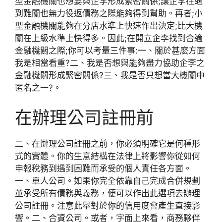
型金融機關也想要與企李形成緊密關係;讓企李在遇
到難關也無力役返債務之際能夠得到幫助。再者;小
型金融機關能夠在分店水準上快速作出決定;比大機
關在上級水準上快得多。因此;在開立企李找到合適
金融機關之際;你可以考量三件事:一、關於甚麽方面
我是相當看重?二、我是否想與能夠盡力協助企李之
金融機關形成緊密關係?三、我是否只想當大機關中
匿名之一?。
在辦理公司註冊前
二、在辦理公司註冊之前，你必須明確它是何種形
式的實體。你的生意結構在法律上將影響你從如何
申報稅務到遇到困難而承受的個人責任各方面。
一、單人公司。如果你完全依靠自己完成合併規劃
並承受所有債務與義務，便可以作出此選項去辦理
公司註冊。注意此舉對於你的信用度會產生直接影
響。二、合資公司。或者，字面上來看，商務夥伴