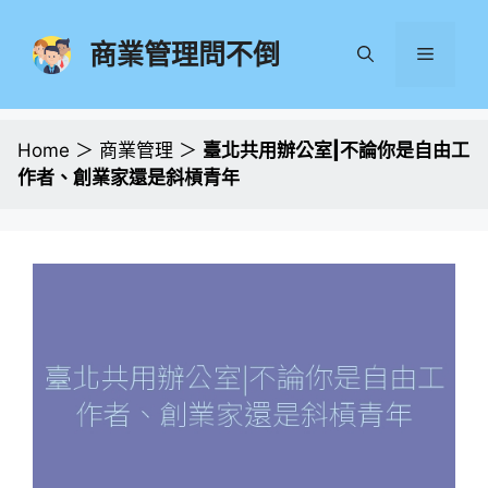
跳
至
商業管理問不倒
選
主
要
單
內
容
Home
＞
商業管理
＞
臺北共用辦公室|不論你是自由工
作者、創業家還是斜槓青年