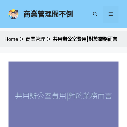
跳
至
商業管理問不倒
選
主
要
單
內
容
Home
＞
商業管理
＞
共用辦公室費用|對於業務而言