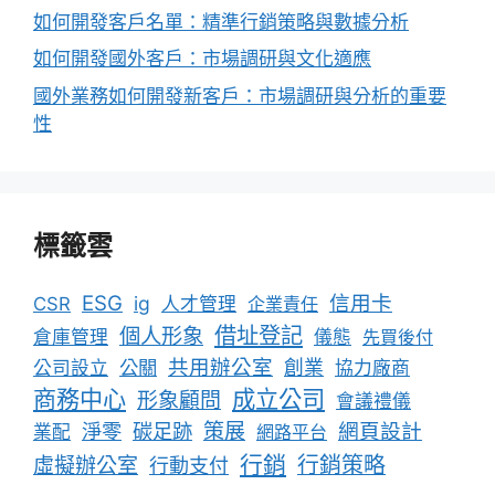
如何開發客戶名單：精準行銷策略與數據分析
如何開發國外客戶：市場調研與文化適應
國外業務如何開發新客戶：市場調研與分析的重要
性
標籤雲
ESG
信用卡
ig
CSR
人才管理
企業責任
借址登記
個人形象
倉庫管理
儀態
先買後付
共用辦公室
公關
創業
公司設立
協力廠商
成立公司
商務中心
形象顧問
會議禮儀
淨零
碳足跡
策展
網頁設計
業配
網路平台
行銷
行銷策略
虛擬辦公室
行動支付