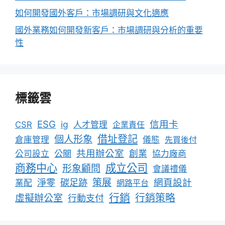
如何開發國外客戶：市場調研與文化適應
國外業務如何開發新客戶：市場調研與分析的重要
性
標籤雲
ESG
信用卡
ig
CSR
人才管理
企業責任
借址登記
個人形象
倉庫管理
儀態
先買後付
共用辦公室
公關
創業
公司設立
協力廠商
成立公司
商務中心
形象顧問
會議禮儀
淨零
碳足跡
策展
網頁設計
業配
網路平台
行銷
行銷策略
虛擬辦公室
行動支付