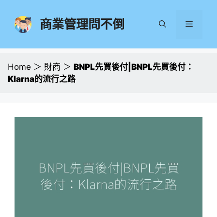
跳
至
商業管理問不倒
選
主
要
單
內
容
Home
＞
財商
＞
BNPL先買後付|BNPL先買後付：
Klarna的流行之路