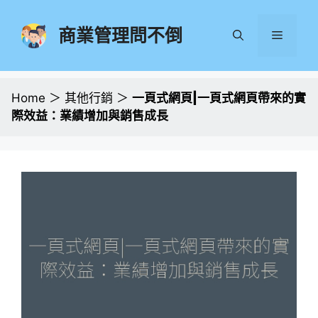
跳
至
商業管理問不倒
選
主
要
單
內
容
Home
＞
其他行銷
＞
一頁式網頁|一頁式網頁帶來的實
際效益：業績增加與銷售成長