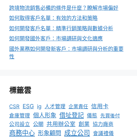
跨境物流銷售必備的條件是什麼？瞭解市場偏好
如何取得客戶名單：有效的方法和策略
如何開發客戶名單：精準行銷策略與數據分析
如何開發國外客戶：市場調研與文化適應
國外業務如何開發新客戶：市場調研與分析的重要
性
標籤雲
ESG
信用卡
ig
CSR
人才管理
企業責任
借址登記
個人形象
倉庫管理
儀態
先買後付
共用辦公室
公關
創業
公司設立
協力廠商
成立公司
商務中心
形象顧問
會議禮儀