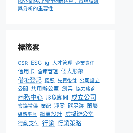
國外業務如何開發新客戶：市場調研
與分析的重要性
標籤雲
ESG
ig
CSR
人才管理
企業責任
個人形象
信用卡
倉庫管理
借址登記
儀態
先買後付
公司設立
共用辦公室
公關
創業
協力廠商
成立公司
商務中心
形象顧問
淨零
碳足跡
策展
會議禮儀
業配
網頁設計
虛擬辦公室
網路平台
行銷
行銷策略
行動支付