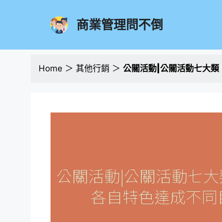
跳
至
商業管理問不倒
主
要
內
容
Home
＞
其他行銷
＞
公關活動|公關活動七大類