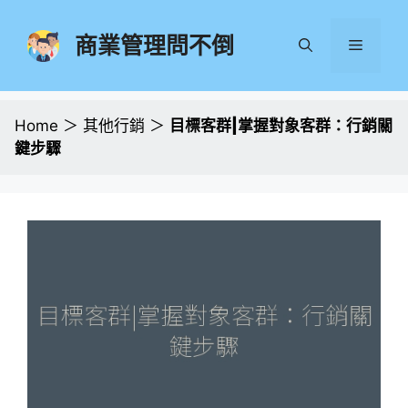
跳
至
商業管理問不倒
選
主
要
單
內
容
Home
＞
其他行銷
＞
目標客群|掌握對象客群：行銷關
鍵步驟