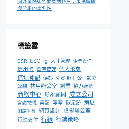
國外業務如何開發新客戶：市場調研
與分析的重要性
標籤雲
ESG
ig
CSR
人才管理
企業責任
個人形象
信用卡
倉庫管理
借址登記
儀態
先買後付
公司設立
共用辦公室
公關
創業
協力廠商
成立公司
商務中心
形象顧問
淨零
碳足跡
策展
會議禮儀
業配
網頁設計
虛擬辦公室
網路平台
行銷
行銷策略
行動支付