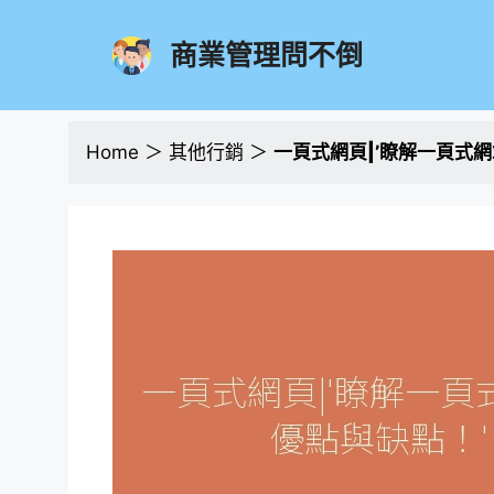
跳
至
商業管理問不倒
主
要
內
容
Home
＞
其他行銷
＞
一頁式網頁|’瞭解一頁式網