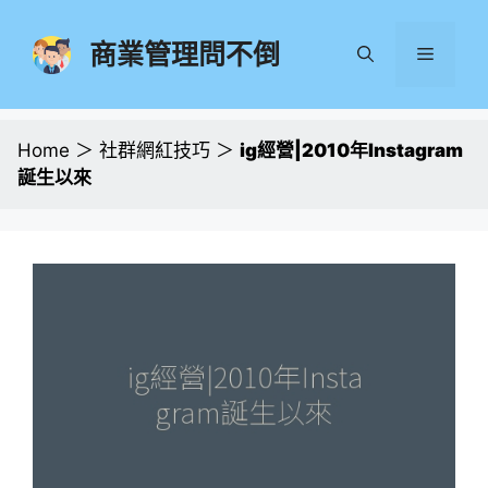
跳
至
商業管理問不倒
選
主
要
單
內
容
Home
＞
社群網紅技巧
＞
ig經營|2010年Instagram
誕生以來