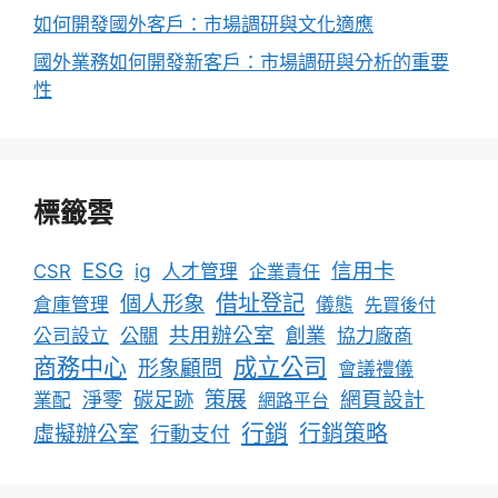
如何開發國外客戶：市場調研與文化適應
國外業務如何開發新客戶：市場調研與分析的重要
性
標籤雲
ESG
信用卡
ig
CSR
人才管理
企業責任
借址登記
個人形象
倉庫管理
儀態
先買後付
共用辦公室
公關
創業
公司設立
協力廠商
成立公司
商務中心
形象顧問
會議禮儀
淨零
碳足跡
策展
網頁設計
業配
網路平台
行銷
行銷策略
虛擬辦公室
行動支付