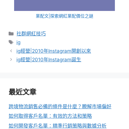
業配文|探索網紅業配價位之謎
分
社群網紅技巧
類
標
ig
籤
ig經營|2010年Instagram開創以來
ig經營|2010年Instagram誕生
最近文章
跨境物流銷售必備的條件是什麼？瞭解市場偏好
如何取得客戶名單：有效的方法和策略
如何開發客戶名單：精準行銷策略與數據分析