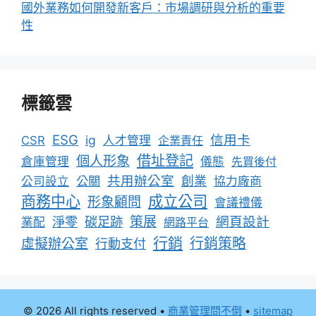
國外業務如何開發新客戶：市場調研與分析的重要
性
標籤雲
ESG
信用卡
ig
CSR
人才管理
企業責任
借址登記
個人形象
倉庫管理
儀態
先買後付
共用辦公室
公關
創業
公司設立
協力廠商
成立公司
商務中心
形象顧問
會議禮儀
淨零
碳足跡
策展
網頁設計
業配
網路平台
行銷
行銷策略
虛擬辦公室
行動支付
© 2026 All rights reserved
•
商業管理問不倒
•
sitemap