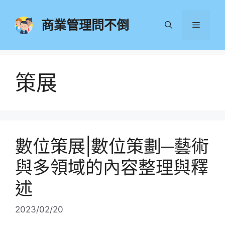
跳
至
商業管理問不倒
選
主
要
單
內
容
策展
數位策展|數位策劃─藝術
與多領域的內容整理與釋
述
2023/02/20