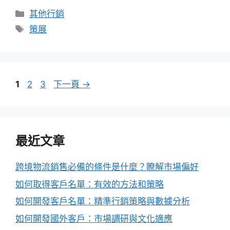
分
其他行銷
類
標
策展
籤
頁
頁
頁
1
2
3
下一頁
→
面
面
面
最近文章
跨境物流銷售必備的條件是什麼？瞭解市場偏好
如何取得客戶名單：有效的方法和策略
如何開發客戶名單：精準行銷策略與數據分析
如何開發國外客戶：市場調研與文化適應