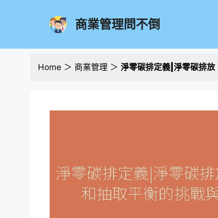
跳
至
商業管理問不倒
主
要
內
容
Home
＞
商業管理
＞
淨零碳排定義|淨零碳排放