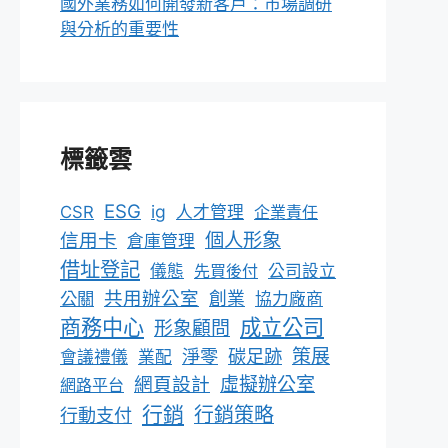
國外業務如何開發新客戶：市場調研
與分析的重要性
標籤雲
ESG
ig
CSR
人才管理
企業責任
個人形象
信用卡
倉庫管理
借址登記
儀態
先買後付
公司設立
共用辦公室
公關
創業
協力廠商
成立公司
商務中心
形象顧問
淨零
碳足跡
策展
會議禮儀
業配
網頁設計
虛擬辦公室
網路平台
行銷
行銷策略
行動支付