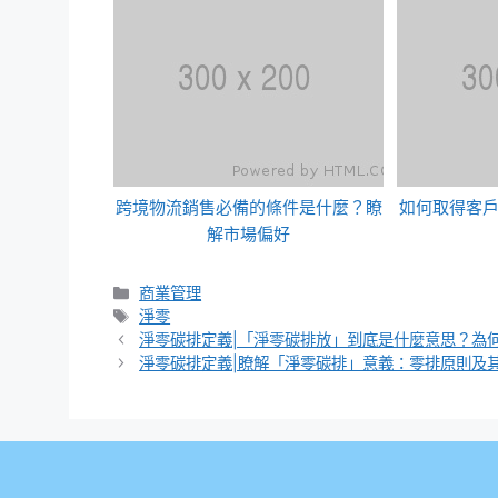
跨境物流銷售必備的條件是什麼？瞭
如何取得客
解市場偏好
分
商業管理
類
標
淨零
籤
淨零碳排定義|「淨零碳排放」到底是什麼意思？為
淨零碳排定義|瞭解「淨零碳排」意義：零排原則及其