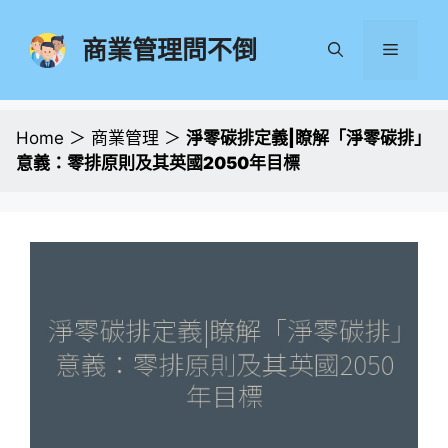
跳
至
商業管理問不倒
選
主
要
單
內
容
Home
＞
商業管理
＞
淨零碳排定義|瞭解「淨零碳排」
意義：零排原則及其英國2050年目標