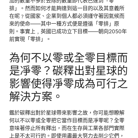
加的數量不多於去除的數量即代表已達到「零
排」。然而如何才能夠達到這一目的以及其意義所
在呢﹖從國家、企業到個人都必須謹守著因氣候而
來的使命——其中一種方式便是遵循「零排」原
則。事實上﹐英國已成功立下目標——朝向2050年
前實現「零排」。
為何不以零或全零目標而
是凈零？碳釋出對星球的
影響使得凈零成為可行之
解決方案。
鑑於碳釋出對於星球帶來影響之故，你可能想瞭解
何以不以零或全零把它當作目標而是凈零呢？全零
意味著停止所有釋出，而在生存與工業各部門實際
上是不太可行的。即使用盡最大努力去削少它們，