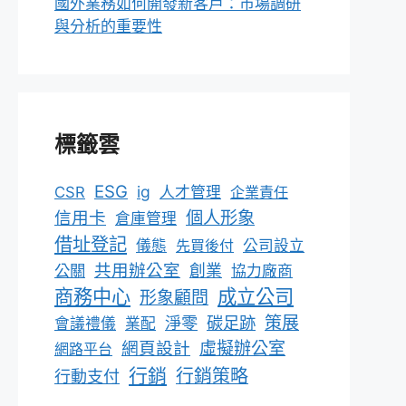
國外業務如何開發新客戶：市場調研
與分析的重要性
標籤雲
ESG
ig
CSR
人才管理
企業責任
個人形象
信用卡
倉庫管理
借址登記
儀態
先買後付
公司設立
共用辦公室
公關
創業
協力廠商
成立公司
商務中心
形象顧問
淨零
碳足跡
策展
會議禮儀
業配
網頁設計
虛擬辦公室
網路平台
行銷
行銷策略
行動支付