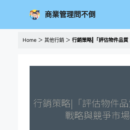
跳
至
商業管理問不倒
主
要
內
容
Home
＞
其他行銷
＞
行銷策略|「評估物件品質