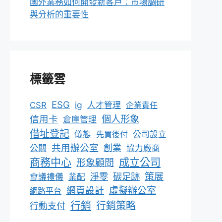
國外業務如何開發新客戶：市場調研
與分析的重要性
標籤雲
ESG
ig
CSR
人才管理
企業責任
個人形象
信用卡
倉庫管理
借址登記
儀態
先買後付
公司設立
共用辦公室
公關
創業
協力廠商
成立公司
商務中心
形象顧問
淨零
碳足跡
策展
會議禮儀
業配
網頁設計
虛擬辦公室
網路平台
行銷
行銷策略
行動支付