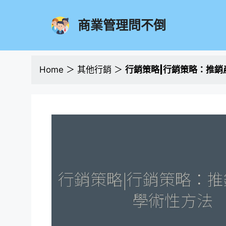
跳
至
商業管理問不倒
主
要
內
容
Home
＞
其他行銷
＞
行銷策略|行銷策略：推銷