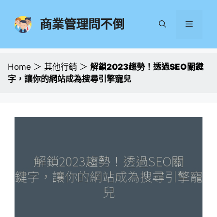
跳
至
商業管理問不倒
選
主
要
單
內
容
Home
＞
其他行銷
＞
解鎖2023趨勢！透過SEO關鍵
字，讓你的網站成為搜尋引擎寵兒